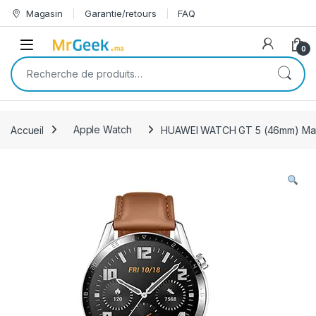
Skip to navigation
Skip to content
Magasin
Garantie/retours
FAQ
Open
0
Recherche pour :
Accueil
Apple Watch
HUAWEI WATCH GT 5 (46mm) Ma