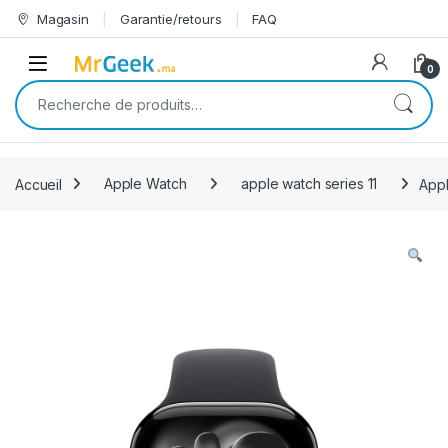
Skip to navigation
Skip to content
Magasin
Garantie/retours
FAQ
Open
0
Recherche pour :
Accueil
Apple Watch
apple watch series 11
Appl