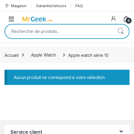
Skip to navigation
Skip to content
Magasin
Garantie/retours
FAQ
Open
0
Recherche pour :
Accueil
Apple Watch
Apple watch série 10
Aucun produit ne correspond à votre sélection.
Service client