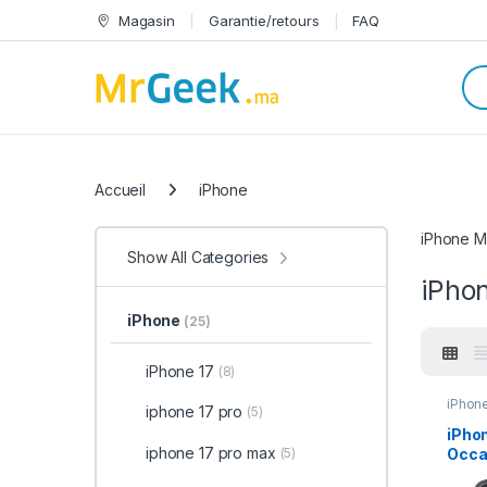
Skip to navigation
Skip to content
Magasin
Garantie/retours
FAQ
Sea
Categories
Accueil
iPhone
iPhone Ma
Show All Categories
iPho
iPhone
(25)
iPhone 17
(8)
iPhon
iphone 17 pro
(5)
occas
iPhon
iphone 17 pro max
(5)
Occa
87%)