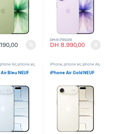
DH
9.790,00
190,00
DH
8.990,00
ions peuvent être choisies sur la page du produit
iphone Air
,
iphone air
,
iPhone
,
iphone air
,
iphone Air
,
neuf
iPhone neuf
 Air Bleu NEUF
iPhone Air Gold NEUF