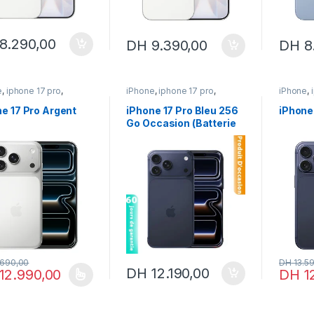
8.290,00
DH
9.390,00
DH
8
e
,
iphone 17 pro
,
iPhone
,
iphone 17 pro
,
iPhone
,
 17 pro & pro max
,
iphone 17 pro & pro max
,
iphone 1
e neuf
iPhone occasion
iPhone 
e 17 Pro Argent
iPhone 17 Pro Bleu 256
iPhone
Go Occasion (Batterie
100%)
.690,00
DH
13.5
DH
12.190,00
12.990,00
DH
1
oduit a plusieurs variations. Les options peuvent être choisies sur la 
Ce produ