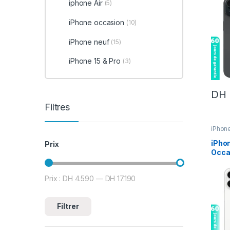
iphone Air
(5)
iPhone occasion
(10)
iPhone neuf
(15)
iPhone 15 & Pro
(3)
DH
Filtres
iPhon
iPhon
iPho
Prix
Occa
100%
Prix :
DH 4.590
—
DH 17.190
Prix min
Prix max
Filtrer