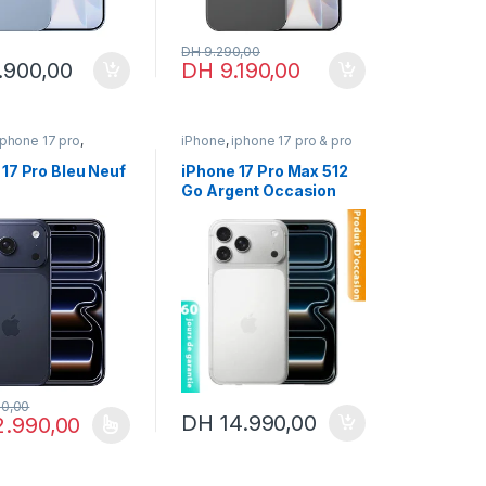
DH
9.290,00
.900,00
DH
9.190,00
iphone 17 pro
,
iPhone
,
iphone 17 pro & pro
7 pro & pro max
,
max
,
iphone 17 pro max
,
neuf
iPhone occasion
 17 Pro Bleu Neuf
iPhone 17 Pro Max 512
Go Argent Occasion
(Batterie 100%)
90,00
DH
14.990,00
2.990,00
page du produit
it a plusieurs variations. Les options peuvent être choisies sur la pa