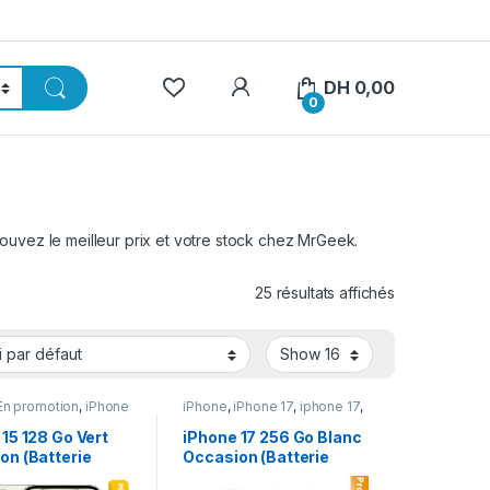
My Account
DH
0,00
0
ouvez le meilleur prix et votre stock chez MrGeek.
25 résultats affichés
En promotion
,
iPhone
iPhone
,
iPhone 17
,
iphone 17
,
e occasion
iPhone occasion
15 128 Go Vert
iPhone 17 256 Go Blanc
on (Batterie
Occasion (Batterie
100%)