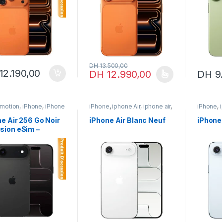
DH
13.500,00
12.190,00
DH
12.990,00
DH
9.
Ce produit a plusieurs variations. Les opt
omotion
,
iPhone
,
iPhone
iPhone
,
iphone Air
,
iphone air
,
iPhone
,
one air
,
iphone Air
,
iPhone neuf
iPhone 
e occasion
e Air 256 Go Noir
iPhone Air Blanc Neuf
iPhone
sion eSim –
erie 100%