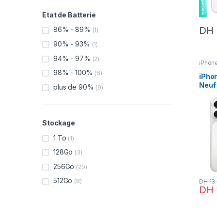
Etat de Batterie
DH
86% - 89%
(1)
90% - 93%
(1)
94% - 97%
(2)
iPhon
iphone
98% - 100%
(6)
iPhon
iPhon
Neuf
plus de 90%
(9)
Stockage
1 To
(1)
128Go
(3)
256Go
(20)
512Go
(8)
DH
13
DH
Ce pr