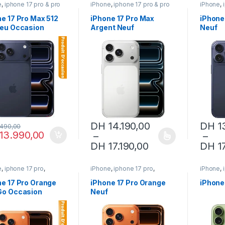
e
,
iphone 17 pro & pro
iPhone
,
iphone 17 pro & pro
iPhone
,
phone 17 pro max
,
max
,
iphone 17 pro max
,
max
,
iph
e occasion
iPhone neuf
iPhone 
e 17 Pro Max 512
iPhone 17 Pro Max
iPhone
leu Occasion
Argent Neuf
Neuf
erie 99%)
DH
14.190,00
DH
1
.490,00
13.990,00
–
–
Ce produit a plusieurs variations. Les opt
Ce produ
Plage de prix : 
DH
17.190,00
DH
17
e
,
iphone 17 pro
,
iPhone
,
iphone 17 pro
,
iPhone
,
 17 pro & pro max
,
iphone 17 pro & pro max
,
iPhone 
e occasion
iPhone neuf
ne 17 Pro Orange
iPhone 17 Pro Orange
iPhone
Go Occasion
Neuf
erie 100%)