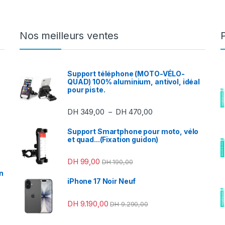
Nos meilleurs ventes
Support téléphone (MOTO-VÉLO-
QUAD) 100% aluminium, antivol, idéal
pour piste.
Plage de prix : DH 3
DH
349,00
DH
470,00
–
Support Smartphone pour moto, vélo
et quad...(Fixation guidon)
DH
99,00
DH
190,00
n
iPhone 17 Noir Neuf
DH
9.190,00
DH
9.290,00