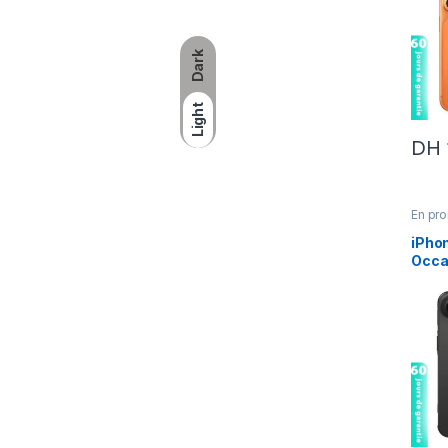
Dark
Light
DH
En pr
17
,
iph
iPhon
iPhon
Occa
Batt