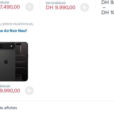
DH
9
990,00
DH
12.800,00
7.490,00
DH
9.990,00
–
Ce produit a plusieurs variations. Les opt
Ce produ
DH
1
e
,
iphone Air
,
iphone air
,
e neuf
e Air Noir Neuf
.800,00
9.990,00
oduit a plusieurs variations. Les options peuvent être choisies sur la 
ts affichés