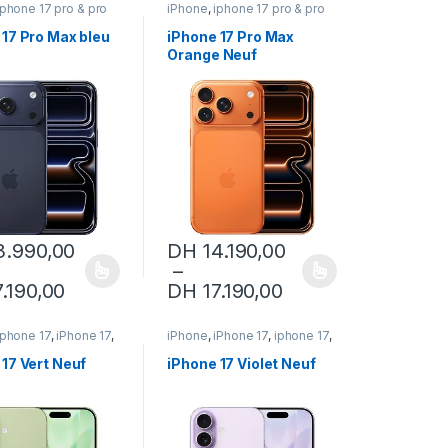
iphone 17 pro & pro
iPhone
,
iphone 17 pro & pro
one 17 pro max
,
max
,
iphone 17 pro max
,
neuf
iPhone neuf
 17 Pro Max bleu
iPhone 17 Pro Max
Orange Neuf
3.990,00
DH
14.190,00
–
ions peuvent être choisies sur la page du produit
it a plusieurs variations. Les options peuvent être choisies sur la pa
Ce produit a plusieurs variations. Les optio
DH 14.190,00 à DH 17.190,00
Plage de prix : DH 13.990,00 à DH 17.190
Plage de prix : D
.190,00
DH
17.190,00
iphone 17
,
iPhone 17
,
iPhone
,
iPhone 17
,
iphone 17
,
neuf
iPhone neuf
 17 Vert Neuf
iPhone 17 Violet Neuf