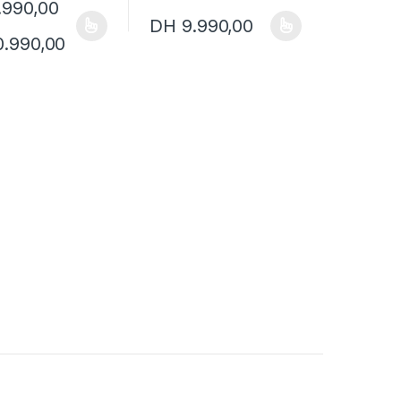
.990,00
DH
9.990,00
ions peuvent être choisies sur la page du produit
it a plusieurs variations. Les options peuvent être choisies sur la pa
Ce produit a plusieurs variations. Les optio
Plage de prix : DH 9.990,00 à DH 10.990
0.990,00
page du produit