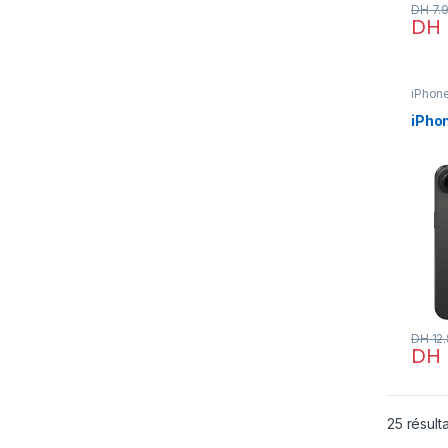
DH
7.
DH
iPhon
iPhon
iPhon
DH
12
DH
Ce pr
25 résulta