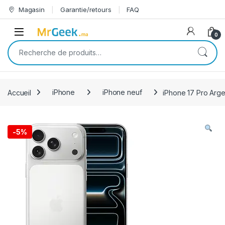
Skip to navigation
Skip to content
Magasin
Garantie/retours
FAQ
Open
0
Recherche pour :
Accueil
iPhone
iPhone neuf
iPhone 17 Pro Arge
-
5%