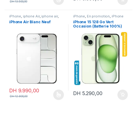
DH
13.500,00
Ce produit a plusieurs variations. Les options peuvent être chois
iPhone
,
iphone Air
,
iphone air
,
iPhone
,
En promotion
,
iPhone
iPhone neuf
15
,
iPhone occasion
iPhone Air Blanc Neuf
iPhone 15 128 Go Vert
Occasion (Batterie 100%)
DH
9.990,00
DH
5.290,00
DH
12.800,00
Ce produit a plusieurs variations. Les options peuvent être chois