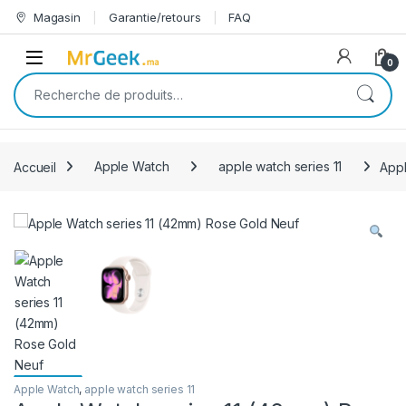
Skip to navigation
Skip to content
Magasin
Garantie/retours
FAQ
Open
0
Recherche pour :
Accueil
Apple Watch
apple watch series 11
Appl
Apple Watch
,
apple watch series 11