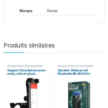
Marque
Remax
Produits similaires
Accessoires
,
Accessoires
Accessoires
,
Accessoires
moto
,
Les indispensables
,
Moto
Apple
,
Les indispensables
Support Smartphone pour
Speaker Waterproof
& motard
moto, vélo et quad…
Bluetooth RB-M28 Pro
(Fixation guidon)
REMAX