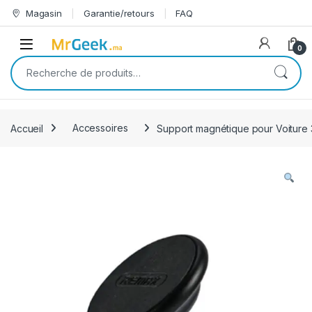
Skip to navigation
Skip to content
Magasin
Garantie/retours
FAQ
Open
0
Recherche pour :
Accueil
Accessoires
Support magnétique pour Voiture 