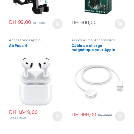
DH
99,00
DH
600,00
DH
190,00
Ce produit a plusieurs variation
Accessoires Apple
,
Accessoires
,
Accessoires
Accessoires
,
Airpods
Apple
,
Les indispensables
AirPods 4
Câble de charge
magnétique pour Apple
Watch (1 m)
DH
1.649,00
DH
399,00
DH
490,00
DH
1.849,00