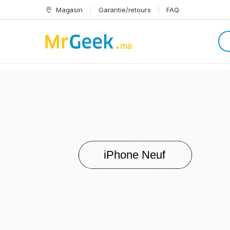
Skip to navigation
Skip to content
Magasin
Garantie/retours
FAQ
Sea
Categories
iPhone Neuf