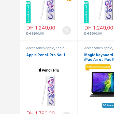
DH
1.249,00
DH
1.249,00
DH
1.290,00
DH
1.290,00
Accessoires Apple
,
Apple
Accessoires Apple
,
Pencil
,
En promotion
Keyboard
Apple Pencil Pro Neuf
Magic Keyboard
iPad Air et iPad 
Qwerty Occasio
DH
1.790,00