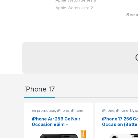
Apple Watch Ultra 2
See a
iPhone 17
En promotion
,
iPhone
,
iPhone
iPhone
,
iPhone 17
,
i
17
,
iphone Air
,
iphone air
,
iPhone occasion
iPhone occasion
iPhone Air 256 Go Noir
iPhone 17 256 G
Occasion eSim –
Occasion (Batte
Batterie 100%
100%)