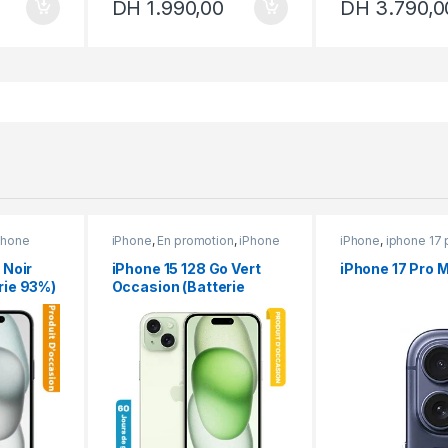
DH
1.990,00
DH
3.790,0
Phone
iPhone
,
En promotion
,
iPhone
iPhone
,
iphone 17 
15
,
iPhone occasion
 Noir
iPhone 15 128 Go Vert
iPhone 17 Pro 
rie 93%)
Occasion (Batterie
100%)