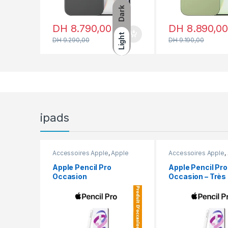
Dark
DH
8.790,00
DH
8.890,00
Light
DH
9.290,00
DH
9.190,00
ipads
Accessoires Apple
,
Apple
Accessoires Apple
,
Pencil
,
En promotion
Pencil
,
En promotio
Apple Pencil Pro
Apple Pencil Pro
Occasion
Occasion – Très 