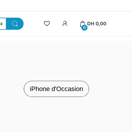
My Account
DH
0,00
0
iPhone d'Occasion