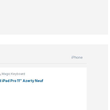
iPhone
e
,
Magic Keyboard
 iPad Pro 11″ Azerty Neuf