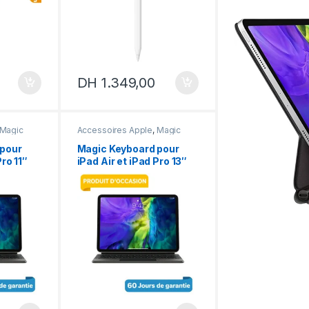
DH
1.349,00
Magic
Accessoires Apple
,
Magic
Keyboard
 pour
Magic Keyboard pour
Pro 11″
iPad Air et iPad Pro 13″
n
Qwerty Occasion