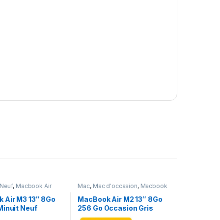
Neuf
,
Macbook Air
Mac
,
Mac d'occasion
,
Macbook
Air
 Air M3 13″ 8Go
MacBook Air M2 13″ 8Go
Minuit Neuf
256 Go Occasion Gris
Sidéral (Batterie 95%)