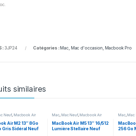
oc.
 :
3JP24
Catégories :
Mac
,
Mac d'occasion
,
Macbook Pro
its similaires
c Neuf
,
Macbook Air
Mac
,
Mac Neuf
,
Macbook Air
Mac
,
Mac 
ok Air M2 13″ 8Go
MacBook Air M5 13″ 16/512
MacBook
 Gris Sidéral Neuf
Lumière Stellaire Neuf
256 Go 