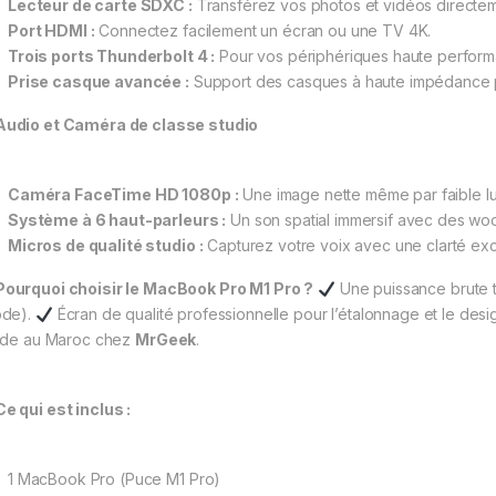
Lecteur de carte SDXC :
Transférez vos photos et vidéos directem
Port HDMI :
Connectez facilement un écran ou une TV 4K.
Trois ports Thunderbolt 4 :
Pour vos périphériques haute perform
Prise casque avancée :
Support des casques à haute impédance po
Audio et Caméra de classe studio
Caméra FaceTime HD 1080p :
Une image nette même par faible lu
Système à 6 haut-parleurs :
Un son spatial immersif avec des woo
Micros de qualité studio :
Capturez votre voix avec une clarté exce
Pourquoi choisir le MacBook Pro M1 Pro ?
Une puissance brute ta
de).
Écran de qualité professionnelle pour l’étalonnage et le desi
ide au Maroc chez
MrGeek
.
Ce qui est inclus :
1 MacBook Pro (Puce M1 Pro)