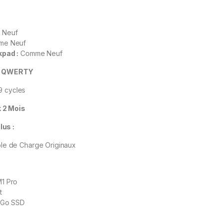
 Neuf
e Neuf
ckpad
:
Comme Neuf
 : QWERTY
9 cycles
 2 Mois
us :
le de Charge Originaux
1 Pro
t
 Go SSD