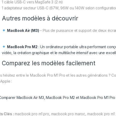
1 câble USB-C vers MagSafe 3 (2 m)
1 adaptateur secteur USB-C (67W, 96W ou 140W selon configuratio
Autres modèles à découvrir
MacBook Air (M3)
– Plus de puissance et support de deux écrans 
MacBook Pro M2
: Un ordinateur portable ultra performant conç
vidéo, la création graphique et le multitâche intensif avec une exce
Comparez les modèles facilement
s hésitez entre le MacBook Pro M1 Pro et les autres générations ? Co
 Apple :
Comparer MacBook Air M3, MacBook Pro M2 et MacBook Pro M1 Pro 
s Clés :
macbook pro m1 pro, macbook pro maroc, macbook pro m1 p