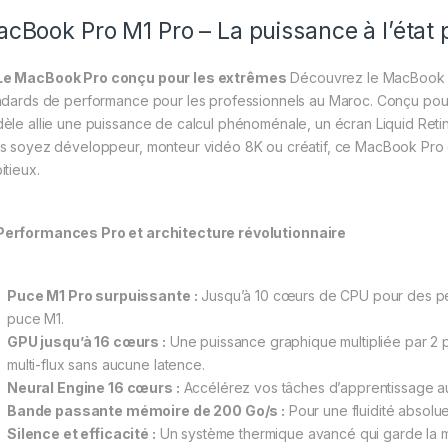
cBook Pro M1 Pro – La puissance à l’état 
Le MacBook Pro conçu pour les extrêmes
Découvrez le MacBook
ndards de performance pour les professionnels au Maroc. Conçu pour
èle allie une puissance de calcul phénoménale, un écran Liquid Reti
s soyez développeur, monteur vidéo 8K ou créatif, ce MacBook Pro est 
itieux.
Performances Pro et architecture révolutionnaire
Puce M1 Pro surpuissante :
Jusqu’à 10 cœurs de CPU pour des pe
puce M1.
GPU jusqu’à 16 cœurs :
Une puissance graphique multipliée par 2 
multi-flux sans aucune latence.
Neural Engine 16 cœurs :
Accélérez vos tâches d’apprentissage auto
Bande passante mémoire de 200 Go/s :
Pour une fluidité absolue
Silence et efficacité :
Un système thermique avancé qui garde la ma