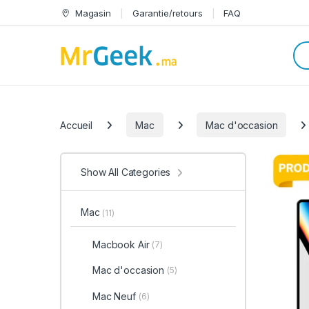
Skip to navigation
Skip to content
Magasin
Garantie/retours
FAQ
Sea
Categories
Accueil
Mac
Mac d'occasion
Show All Categories
Mac
(11)
Macbook Air
(7)
Mac d'occasion
(5)
Mac Neuf
(6)