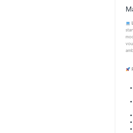
Ma
sta
mod
vou
amb