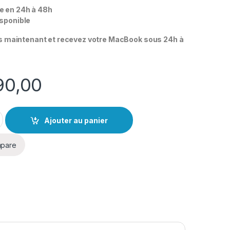
e en 24h à 48h
isponible
maintenant et recevez votre MacBook sous 24h à
90,00
 16" 16/512 Occasion Argent (Batterie 95%) quantity
Ajouter au panier
pare