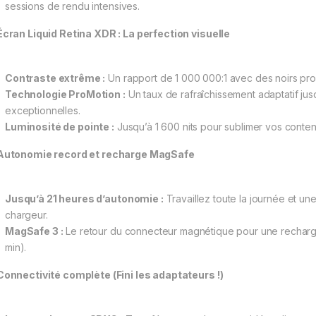
sessions de rendu intensives.
Écran Liquid Retina XDR : La perfection visuelle
Contraste extrême :
Un rapport de 1 000 000:1 avec des noirs pro
Technologie ProMotion :
Un taux de rafraîchissement adaptatif jusq
exceptionnelles.
Luminosité de pointe :
Jusqu’à 1 600 nits pour sublimer vos conte
Autonomie record et recharge MagSafe
Jusqu’à 21 heures d’autonomie :
Travaillez toute la journée et une
chargeur.
MagSafe 3 :
Le retour du connecteur magnétique pour une recharge
min).
Connectivité complète (Fini les adaptateurs !)