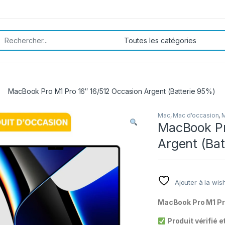
rch for:
MacBook Pro M1 Pro 16″ 16/512 Occasion Argent (Batterie 95%)
Mac
,
Mac d'occasion
,
MacBook Pr
Argent (Ba
Ajouter à la wish
MacBook Pro M1 Pro
Produit vérifié e