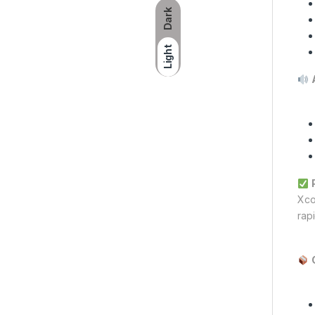
Dark
Light
Xco
rap