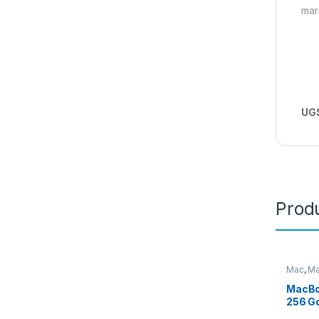
mar
UGS
Produ
Mac
,
Ma
MacBo
256 Go