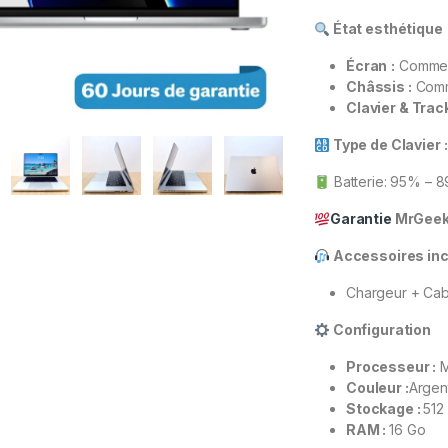
État esthétique
Écran
:
Comme
Châssis :
Comm
Clavier & Tra
Type de Clavier
Batterie: 95% – 8
Garantie
MrGeek
Accessoires incl
Chargeur + Cab
Configuration
Processeur :
M
Couleur :
Argen
Stockage :
512
RAM :
16 Go