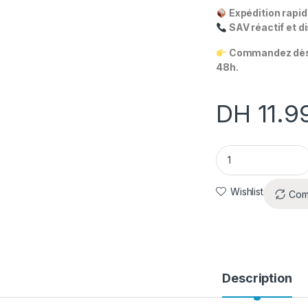
Expédition rapid
SAV réactif et d
Commandez dès 
48h.
DH
11.9
MacBook Pro M1 Pro
Wishlist
Com
Description