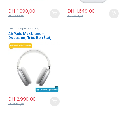
DH
1.090,00
DH
1.649,00
DH
1.290,00
DH
1.849,00
Les indispensables
,
Accessoires
,
Accessoires
AirPods Max blanc –
Apple
,
Airpods
,
En promotion
Occasion, Très Bon État,
ANC & Audio Spatial
DH
2.990,00
DH
3.490,00
iPhone Maroc – Le meilleur choix
chez MrGeek