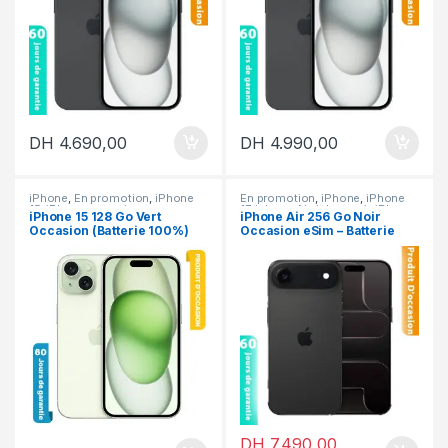
DH
4.690,00
DH
4.990,00
iPhone
,
En promotion
,
iPhone
En promotion
,
iPhone
,
iPhone
15
,
iPhone occasion
17
,
iphone Air
,
iphone air
,
iPhone
iPhone 15 128 Go Vert
iPhone Air 256 Go Noir
occasion
Occasion (Batterie 100%)
Occasion eSim – Batterie
100%
DH
7.490,00