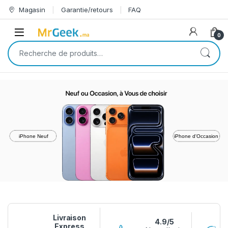
Skip to navigation
Skip to content
Magasin
Garantie/retours
FAQ
Open
0
Recherche pour :
iPhone Neuf
iPhone d'Occasion
Livraison
4.9/5
Express