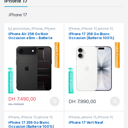
iPhone 17
iPhone 17
En promotion
,
iPhone
,
iPhone
iPhone
,
iPhone 17
,
iphone 17
,
17
,
iphone Air
,
iphone air
,
iPhone
iPhone occasion
iPhone Air 256 Go Noir
iPhone 17 256 Go Blanc
occasion
Occasion eSim – Batterie
Occasion (Batterie 100%)
100%
DH
7.490,00
DH
7.990,00
DH
7.990,00
iPhone
,
iPhone 17
,
iphone 17
,
iPhone
,
iphone 17
,
iPhone 17
,
iPhone occasion
iPhone neuf
iPhone 17 256 Go Blanc
iPhone 17 Vert Neuf
Occasion (Batterie 100%)