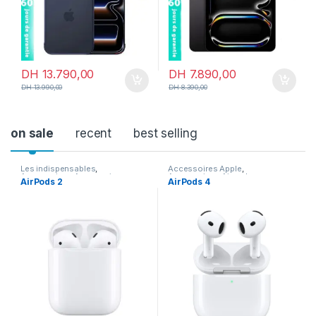
DH
13.790,00
DH
7.890,00
DH
13.990,00
DH
8.390,00
on sale
recent
best selling
Les indispensables
,
Accessoires Apple
,
Accessoires
,
Accessoires
Accessoires
,
Airpods
AirPods 2
AirPods 4
Apple
,
Airpods
,
En promotion