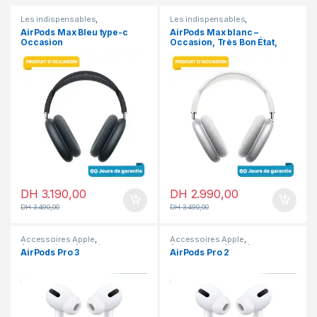
Les indispensables
,
Les indispensables
,
Accessoires
,
Accessoires
Accessoires
,
Accessoires
AirPods Max Bleu type-c
AirPods Max blanc –
Apple
,
Airpods
,
En promotion
Apple
,
Airpods
,
En promotion
Occasion
Occasion, Très Bon État,
ANC & Audio Spatial
DH
3.190,00
DH
2.990,00
DH
3.490,00
DH
3.490,00
Accessoires Apple
,
Accessoires Apple
,
Accessoires
,
Airpods
Accessoires
,
Airpods
AirPods Pro 3
AirPods Pro 2