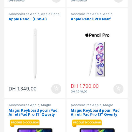
DH
1.290,00
DH
1.290,00
Accessoires Apple
,
Apple Pencil
Accessoires Apple
,
Apple
Pencil
,
En promotion
Apple Pencil (USB-C)
Apple Pencil Pro Neuf
DH
1.790,00
DH
1.349,00
DH
1.949,00
Accessoires Apple
,
Magic
Accessoires Apple
,
Magic
Keyboard
Keyboard
Magic Keyboard pour iPad
Magic Keyboard pour iPad
Air et iPad Pro 11″ Qwerty
Air et iPad Pro 13″ Qwerty
Occasion
Occasion