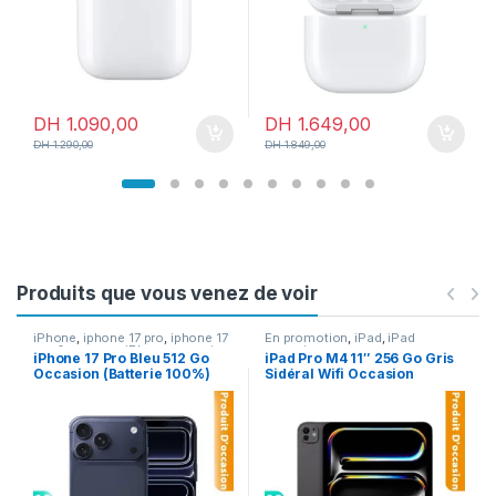
DH
1.090,00
DH
1.649,00
DH
1.290,00
DH
1.849,00
Produits que vous venez de voir
iPhone
,
iphone 17 pro
,
iphone 17
En promotion
,
iPad
,
iPad
pro & pro max
,
iPhone occasion
occasion
iPhone 17 Pro Bleu 512 Go
iPad Pro M4 11″ 256 Go Gris
Occasion (Batterie 100%)
Sidéral Wifi Occasion
(Batterie 90%)