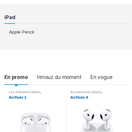
iPad
Apple Pencil
Product Carousel Tabs
En promo
Hmouz du moment
En vogue
Les indispensables
,
Accessoires Apple
,
Accessoires
,
Accessoires
Accessoires
,
Airpods
AirPods 2
AirPods 4
Apple
,
Airpods
,
En promotion