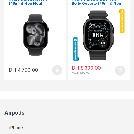
(46mm) Noir Neuf
Boîte Ouverte (49mm) Noir,
Bracelet Océan Noir
DH
8.390,00
DH
4.790,00
DH
8.990,00
Airpods
iPhone