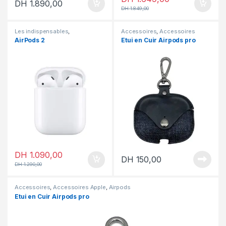
DH
1.890,00
DH
1.849,00
Les indispensables
,
Accessoires
,
Accessoires
Accessoires
,
Accessoires
Apple
,
Airpods
AirPods 2
Etui en Cuir Airpods pro
Apple
,
Airpods
,
En promotion
DH
1.090,00
DH
150,00
DH
1.290,00
Accessoires
,
Accessoires Apple
,
Airpods
Etui en Cuir Airpods pro