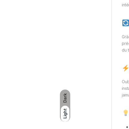
int
Grâ
préc
du 
Oub
inst
jama
Dark
Light