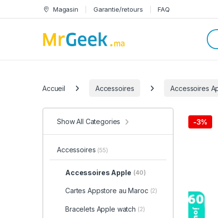
Skip to navigation
Skip to content
Magasin
Garantie/retours
FAQ
Sea
Categories
Accueil
Accessoires
Accessoires A
Show All Categories
-
3%
Accessoires
(55)
Accessoires Apple
(40)
Cartes Appstore au Maroc
(2)
Bracelets Apple watch
(2)