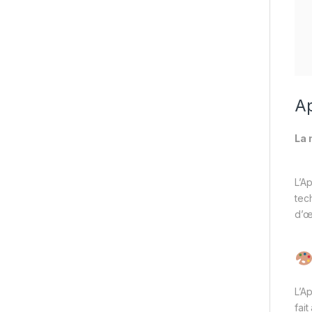
Ap
La 
L’A
tec
d’œ
L’A
fai