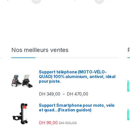
Nos meilleurs ventes
Support téléphone (MOTO-VÉLO-
QUAD) 100% aluminium, antivol, idéal
pour piste.
Plage de prix : DH 3
DH
349,00
DH
470,00
–
Support Smartphone pour moto, vélo
et quad...(Fixation guidon)
DH
99,00
DH
190,00