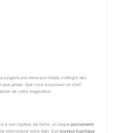
i exigent une immersion totale, il intègre des
ve que jamais. Que vous esquissiez un chef-
turel de votre imagination.
râce à son capteur de force, un simple
pincement
sans interrompre votre élan. Son
moteur haptique