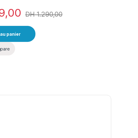
9,00
DH
1.290,00
 au panier
pare