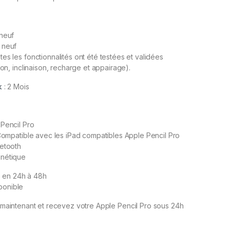
 neuf
 neuf
es les fonctionnalités ont été testées et validées
ion, inclinaison, recharge et appairage).
k
: 2 Mois
Pencil Pro
 Compatible avec les iPad compatibles Apple Pencil Pro
uetooth
nétique
e en 24h à 48h
ponible
intenant et recevez votre Apple Pencil Pro sous 24h