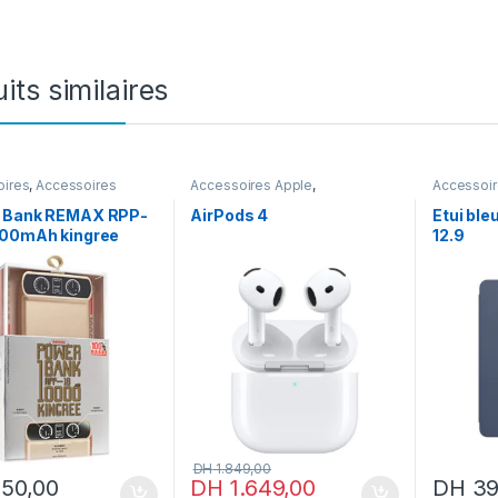
its similaires
oires
,
Accessoires
Accessoires Apple
,
Accessoi
Les indispensables
Accessoires
,
Airpods
Apple
 Bank REMAX RPP-
AirPods 4
Etui ble
000mAh kingree
12.9
DH
1.849,00
50,00
DH
1.649,00
DH
39