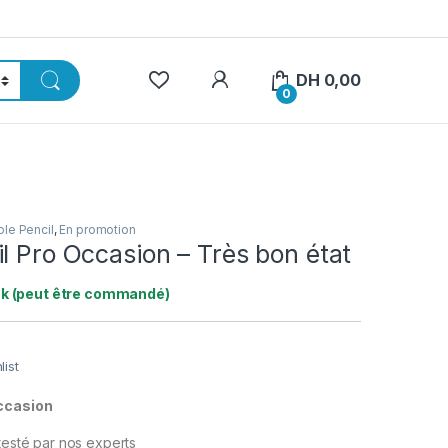
My Account
DH
0,00
0
le Pencil
,
En promotion
l Pro Occasion – Très bon état
ck (peut être commandé)
list
Occasion
 testé par nos experts