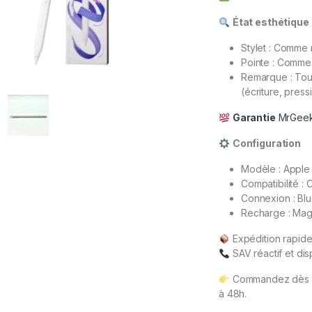
État esthétique
Stylet : Comme
Pointe : Comme
Remarque : Tout
(écriture, press
Garantie
MrGee
Configuration
Modèle : Apple 
Compatibilité :
Connexion : Bl
Recharge : Mag
Expédition rapid
SAV réactif et dis
Commandez dès ma
à 48h.