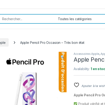
rch for:
pple
Apple Pencil Pro Occasion – Très bon état
Accessoires Apple
,
App
Apple Penci
Availability:
1 en sto
Ajouter à la wish
Apple Pencil Pro 
Produit vérifié et