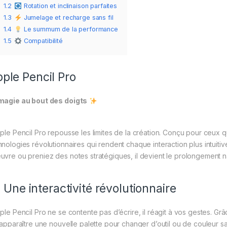
1.2
Rotation et inclinaison parfaites
1.3
Jumelage et recharge sans fil
1.4
Le summum de la performance
1.5
Compatibilité
ple Pencil Pro
magie au bout des doigts
pple Pencil Pro repousse les limites de la création. Conçu pour ceux qu
hnologies révolutionnaires qui rendent chaque interaction plus intuiti
uvre ou preniez des notes stratégiques, il devient le prolongement na
Une interactivité révolutionnaire
pple Pencil Pro ne se contente pas d’écrire, il réagit à vos gestes. G
t apparaître une nouvelle palette pour changer d’outil ou de couleur 