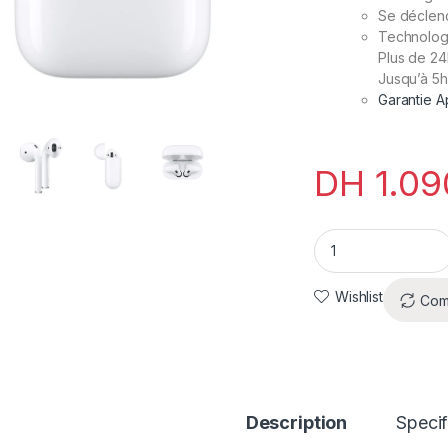
Se déclenc
Technolog
Plus de
24
Jusqu’à
5
Garantie A
DH
1.09
AirPods 2 quantity
Wishlist
Com
Description
Specif