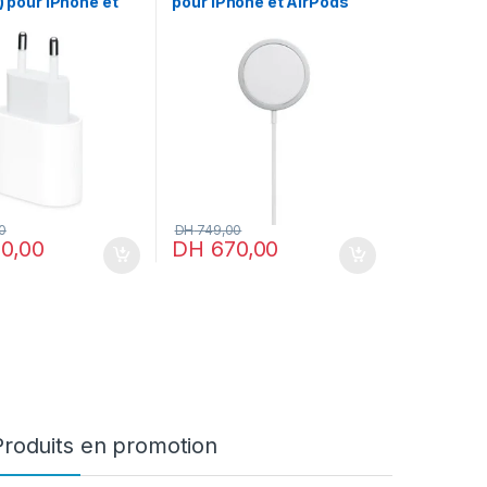
l) pour iPhone et
pour iPhone et AirPods
0
DH
749,00
0,00
DH
670,00
Produits en promotion