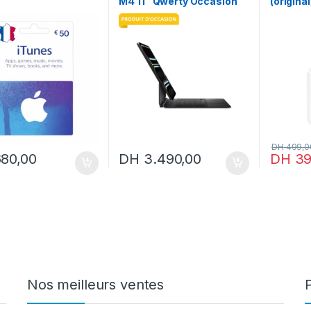
M4 11″ Qwerty Occasion
(origina
iPad
DH
499,0
80,00
DH
3.490,00
DH
39
Nos meilleurs ventes