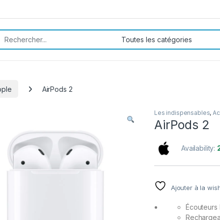
rch for:
pple
AirPods 2
Les indispensables
,
Ac
AirPods 2
Availability:
Ajouter à la wish
Écouteurs 
Rechargea