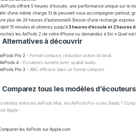
 AirPods offrent 5 heures d’écoute, une performance unique sur le mar
artir d’une même charge. Et ils peuvent vous accompagner partout, grâ
livre plus de 24 heures d’autonomie9. Besoin d’une recharge express ?
dant 15 minutes et obtenez jusqu’à
3 heures d’écoute et 2 heures 
rochez les AirPods 2 de votre
iPhone
ou demandez à Siri « Quel est l
Alternatives à découvrir
AirPods Pro 2
– Format compact, réduction active du bruit.
AirPods 4
– Écouteurs ouverts avec spatial audio.
AirPods Pro 3
– ANC efficace dans un format compact.
Comparez tous les modèles d’écouteurs
s hésitez entre les AirPods Max, les AirPods Pro ou les Beats ? Compar
ciel Apple :
Comparer les AirPods sur Apple.com