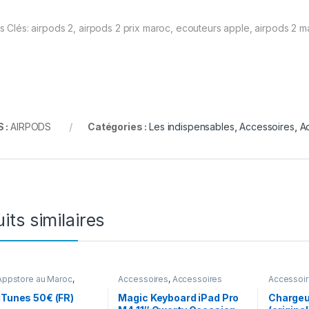
s Clés: airpods 2, airpods 2 prix maroc, ecouteurs apple, airpods 2 
 :
AIRPODS
Catégories :
Les indispensables
,
Accessoires
,
A
its similaires
Appstore au Maroc
,
Accessoires
,
Accessoires
Accessoi
oires
,
Accessoires
Apple
,
Magic Keyboard
Apple
,
En
Les indispensables
indispens
iTunes 50€ (FR)
Magic Keyboard iPad Pro
Chargeu