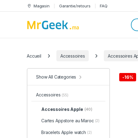
Skip to navigation
Skip to content
Magasin
Garantie/retours
FAQ
Sea
Categories
Accueil
Accessoires
Accessoires A
Show All Categories
-
16%
Accessoires
(55)
Accessoires Apple
(40)
Cartes Appstore au Maroc
(2)
Bracelets Apple watch
(2)