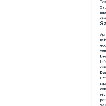
Tem
2
so
tou
qual
Sa
Apr
uti
éco
vot
Dem
Il n
cou
Des
Dot
rap
con
réd
pod
24 