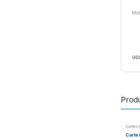
Mot
UGS
Produ
Cartes 
Access
Apple
,
Carte 