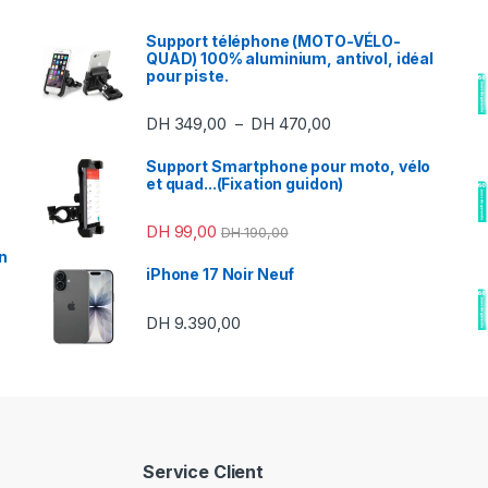
Support téléphone (MOTO-VÉLO-
QUAD) 100% aluminium, antivol, idéal
pour piste.
Plage de prix : DH 3
DH
349,00
DH
470,00
–
Support Smartphone pour moto, vélo
et quad...(Fixation guidon)
DH
99,00
DH
190,00
n
iPhone 17 Noir Neuf
DH
9.390,00
Service Client