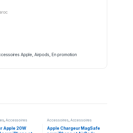
maroc
ccessoires Apple
,
Airpods
,
En promotion
res
,
Accessoires
Accessoires
,
Accessoires
 promotion
,
Les
Apple
ables
r Apple 20W
Apple Chargeur MagSafe