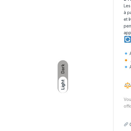
Les
à p
et 
pen
app
Dark
Light
Vou
offi