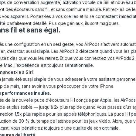
ps de conversation augmenté, activation vocale de Siri et nouveau b
nt des écouteurs sans fil, et sans commune mesure. Retirez-les de leur
s vos appareils. Portez-les à vos oreilles et ils se connectent immédi
ité parfaitement détaillé. Plus que géniaux, ils sont magiques.
ns fil et sans égal.
ès une configuration en un seul geste, vos AirPods s’activent automat
liser, c’est tout aussi simple. Les AirPods 2 détectent quand vous les p
utez dès que vous les retirez. Et que vous connectiez vos AirPods 2 
re Mac, l’expérience est toujours sensationnelle.
andez‑le à Siri.
’a jamais été aussi simple de vous adresser à votre assistant personnel 
p de main, sans avoir à vous préoccuper de votre iPhone.
 performances inouïes.
és de la nouvelle puce d’écouteurs H1 conçue par Apple, les AirPods 
ide et plus stable — jusqu’à 2x plus rapide quand vous passez d’un ap
nexion 1,5x plus rapide pour les appels téléphoniques. La puce H1 perm
uction de 30 % du temps de latence pour les jeux vidéo. Alors, que v
cast, vous bénéficiez toujours d’une qualité de son optimale.
heures de liberté.