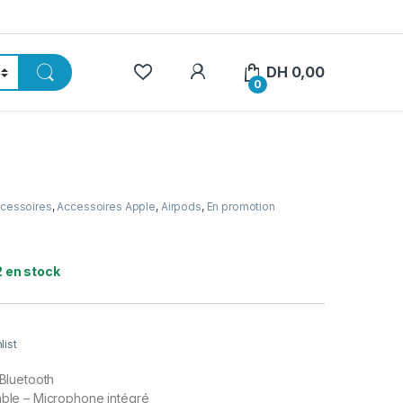
My Account
DH
0,00
0
cessoires
,
Accessoires Apple
,
Airpods
,
En promotion
2 en stock
list
Bluetooth
ble – Microphone intégré