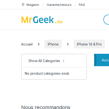
Skip to navigation
Skip to content
Magasin
Garantie/retours
FAQ
Sea
Categories
Accueil
iPhone
iPhone 14 & Pro
Aucu
Show All Categories
No product categories exist.
Nous recommandons