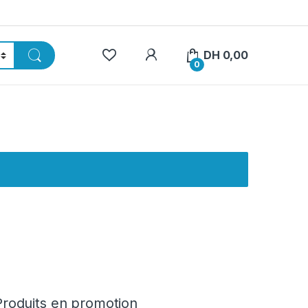
My Account
DH
0,00
0
Produits en promotion