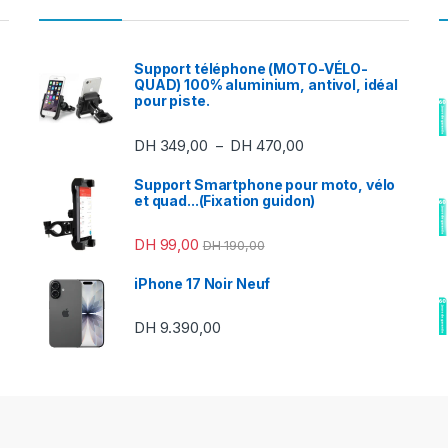
Support téléphone (MOTO-VÉLO-
QUAD) 100% aluminium, antivol, idéal
pour piste.
Plage de prix : DH 3
DH
349,00
DH
470,00
–
Support Smartphone pour moto, vélo
et quad...(Fixation guidon)
DH
99,00
DH
190,00
iPhone 17 Noir Neuf
DH
9.390,00