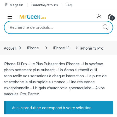
Skip to navigation
Skip to content
Magasin
Garantie/retours
FAQ
Open
0
Recherche pour :
Accueil
iPhone
iPhone 13
iPhone 13 Pro
iPhone 13 Pro – Le Plus Puissant des iPhones – Un système
photo nettement plus puissant – Un écran si réactif qu’il
renouvelle vos sensations à chaque interaction – La puce de
smartphone la plus rapide au monde – Une résistance
exceptionnelle – Un gain d’autonomie spectaculaire – À vos
marques. Pro. Partez.
Aucun produit ne correspond à votre sélection.