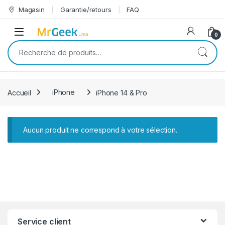
Skip to navigation
Skip to content
Magasin
Garantie/retours
FAQ
Open
0
Recherche pour :
Accueil
iPhone
iPhone 14 & Pro
Aucun produit ne correspond à votre sélection.
Service client