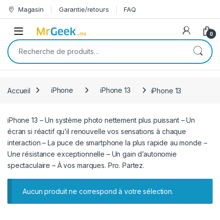
Skip to navigation
Skip to content
Magasin
Garantie/retours
FAQ
Open
0
Recherche pour :
Accueil
iPhone
iPhone 13
iPhone 13
iPhone 13 – Un système photo nettement plus puissant – Un
écran si réactif qu’il renouvelle vos sensations à chaque
interaction – La puce de smartphone la plus rapide au monde –
Une résistance exceptionnelle – Un gain d’autonomie
spectaculaire – À vos marques. Pro. Partez.
Aucun produit ne correspond à votre sélection.