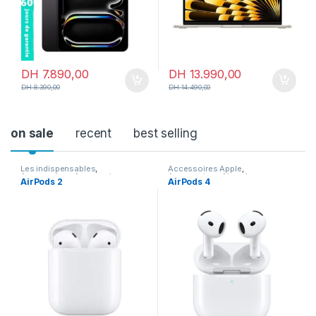
DH
7.890,00
DH
13.990,00
DH
8.390,00
DH
14.490,00
on sale
recent
best selling
Les indispensables
,
Accessoires Apple
,
Accessoires
,
Accessoires
Accessoires
,
Airpods
AirPods 2
AirPods 4
Apple
,
Airpods
,
En promotion