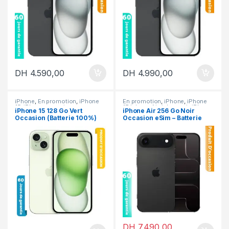
DH
4.590,00
DH
4.990,00
iPhone
,
En promotion
,
iPhone
En promotion
,
iPhone
,
iPhone
15
,
iPhone occasion
17
,
iphone Air
,
iphone air
,
iPhone
iPhone 15 128 Go Vert
iPhone Air 256 Go Noir
occasion
Occasion (Batterie 100%)
Occasion eSim – Batterie
100%
DH
7.490,00