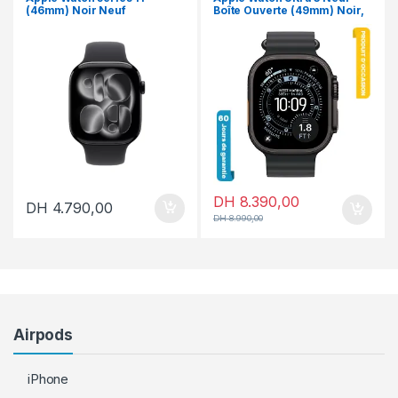
(46mm) Noir Neuf
Boîte Ouverte (49mm) Noir,
Bracelet Océan Noir
DH
8.390,00
DH
4.790,00
DH
8.990,00
Airpods
iPhone