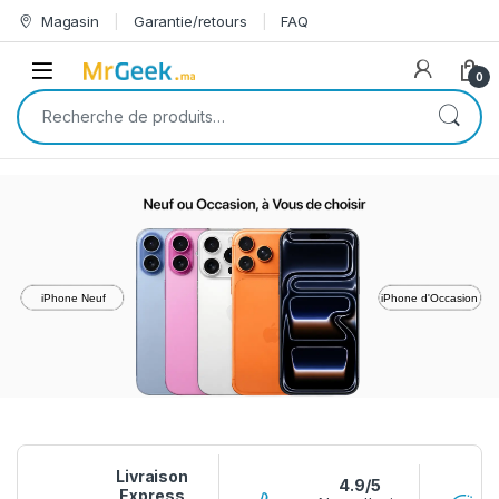
Skip to navigation
Skip to content
Magasin
Garantie/retours
FAQ
Open
0
Recherche pour :
iPhone Neuf
iPhone d'Occasion
Livraison
4.9/5
Express