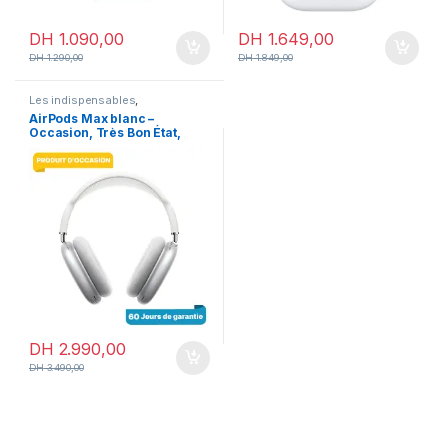
DH
1.090,00
DH
1.649,00
DH
1.290,00
DH
1.849,00
Les indispensables
,
Accessoires
,
Accessoires
AirPods Max blanc –
Apple
,
Airpods
,
En promotion
Occasion, Très Bon État,
ANC & Audio Spatial
DH
2.990,00
DH
3.490,00
iPhone Maroc – Le meilleur choix
chez MrGeek