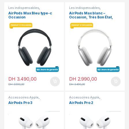
Les indispensables
,
Les indispensables
,
Accessoires
,
Accessoires
Accessoires
,
Accessoires
AirPods Max Bleu type-c
AirPods Max blanc –
Apple
,
Airpods
,
En promotion
Apple
,
Airpods
,
En promotion
Occasion
Occasion, Très Bon État,
ANC & Audio Spatial
DH
3.490,00
DH
2.990,00
DH
3.990,00
DH
3.490,00
Accessoires Apple
,
Accessoires Apple
,
Accessoires
,
Airpods
Accessoires
,
Airpods
AirPods Pro 3
AirPods Pro 2