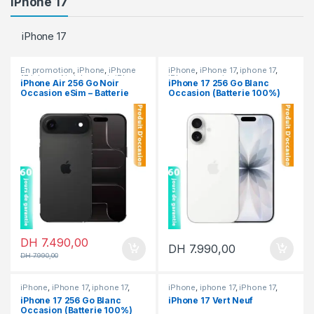
iPhone 17
iPhone 17
En promotion
,
iPhone
,
iPhone
iPhone
,
iPhone 17
,
iphone 17
,
17
,
iphone Air
,
iphone air
,
iPhone
iPhone occasion
iPhone Air 256 Go Noir
iPhone 17 256 Go Blanc
occasion
Occasion eSim – Batterie
Occasion (Batterie 100%)
100%
DH
7.490,00
DH
7.990,00
DH
7.990,00
iPhone
,
iPhone 17
,
iphone 17
,
iPhone
,
iphone 17
,
iPhone 17
,
iPhone occasion
iPhone neuf
iPhone 17 256 Go Blanc
iPhone 17 Vert Neuf
Occasion (Batterie 100%)