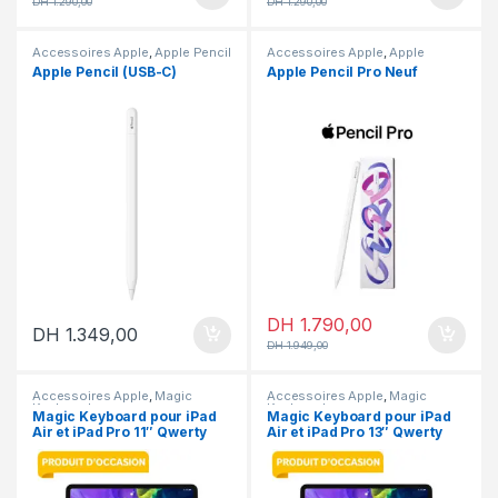
DH
1.290,00
DH
1.290,00
Accessoires Apple
,
Apple Pencil
Accessoires Apple
,
Apple
Pencil
,
En promotion
Apple Pencil (USB-C)
Apple Pencil Pro Neuf
DH
1.790,00
DH
1.349,00
DH
1.949,00
Accessoires Apple
,
Magic
Accessoires Apple
,
Magic
Keyboard
Keyboard
Magic Keyboard pour iPad
Magic Keyboard pour iPad
Air et iPad Pro 11″ Qwerty
Air et iPad Pro 13″ Qwerty
Occasion
Occasion