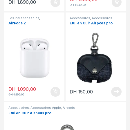
DH
1.890,00
DH
1.849,00
Les indispensables
,
Accessoires
,
Accessoires
Accessoires
,
Accessoires
Apple
,
Airpods
AirPods 2
Etui en Cuir Airpods pro
Apple
,
Airpods
,
En promotion
DH
1.090,00
DH
150,00
DH
1.290,00
Accessoires
,
Accessoires Apple
,
Airpods
Etui en Cuir Airpods pro