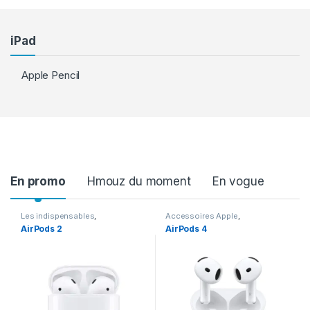
iPad
Apple Pencil
Product Carousel Tabs
En promo
Hmouz du moment
En vogue
Les indispensables
,
Accessoires Apple
,
Accessoires
,
Accessoires
Accessoires
,
Airpods
AirPods 2
AirPods 4
Apple
,
Airpods
,
En promotion