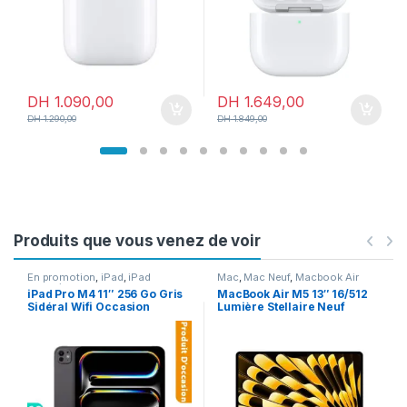
DH
1.090,00
DH
1.649,00
DH
1.290,00
DH
1.849,00
Produits que vous venez de voir
En promotion
,
iPad
,
iPad
Mac
,
Mac Neuf
,
Macbook Air
occasion
iPad Pro M4 11″ 256 Go Gris
MacBook Air M5 13″ 16/512
Sidéral Wifi Occasion
Lumière Stellaire Neuf
(Batterie 90%)